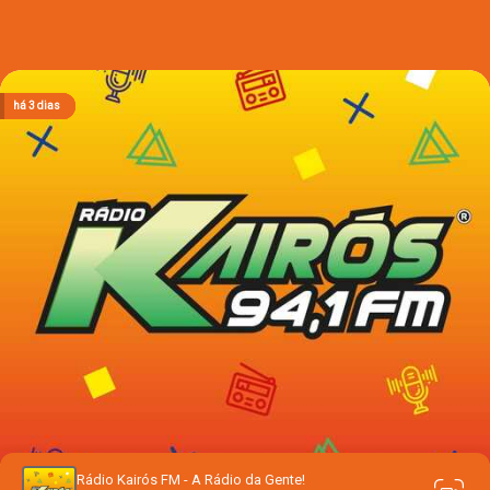
há 4 horas
há 4 horas
há 4 horas
há 4 horas
há 3 dias
Rádio Kairós FM - A Rádio da Gente!