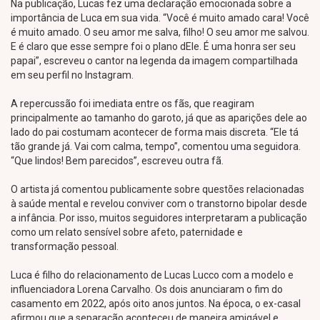
Na publicação, Lucas fez uma declaração emocionada sobre a
importância de Luca em sua vida. “Você é muito amado cara! Você
é muito amado. O seu amor me salva, filho! O seu amor me salvou.
E é claro que esse sempre foi o plano dEle. É uma honra ser seu
papai”, escreveu o cantor na legenda da imagem compartilhada
em seu perfil no Instagram.
A repercussão foi imediata entre os fãs, que reagiram
principalmente ao tamanho do garoto, já que as aparições dele ao
lado do pai costumam acontecer de forma mais discreta. “Ele tá
tão grande já. Vai com calma, tempo”, comentou uma seguidora.
“Que lindos! Bem parecidos”, escreveu outra fã.
O artista já comentou publicamente sobre questões relacionadas
à saúde mental e revelou conviver com o transtorno bipolar desde
a infância. Por isso, muitos seguidores interpretaram a publicação
como um relato sensível sobre afeto, paternidade e
transformação pessoal.
Luca é filho do relacionamento de Lucas Lucco com a modelo e
influenciadora Lorena Carvalho. Os dois anunciaram o fim do
casamento em 2022, após oito anos juntos. Na época, o ex-casal
afirmou que a separação aconteceu de maneira amigável e