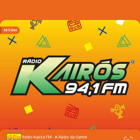
há 2 dias
há 2 dias
há 2 dias
há 5 dias
há 5 dias
Rádio Kairós FM - A Rádio da Gente!