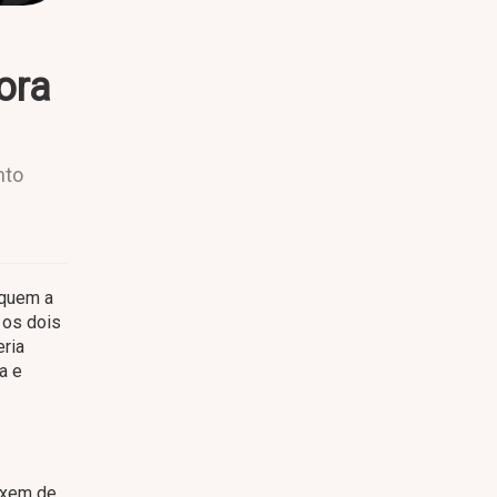
ora
nto
aquem a
 os dois
eria
a e
eixem de