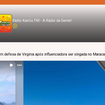
Rádio Kairós FM - A Rádio da Gente!
i em defesa de Virginia após influenciadora ser xingada no Marac