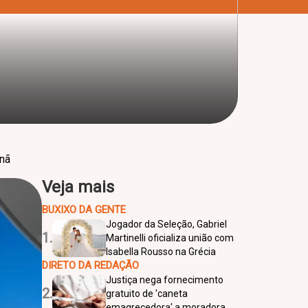
anã
Veja mais
BUXIXO DA GENTE
Jogador da Seleção, Gabriel
1.
Martinelli oficializa união com
Isabella Rousso na Grécia
DIRETO DA REDAÇÃO
Justiça nega fornecimento
2.
gratuito de 'caneta
emagrecedora' a moradora