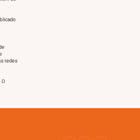
blicado
de
e
as redes
. O