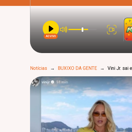
AO VIVO
Notícias
→
BUXIXO DA GENTE
→
Vini Jr. sa