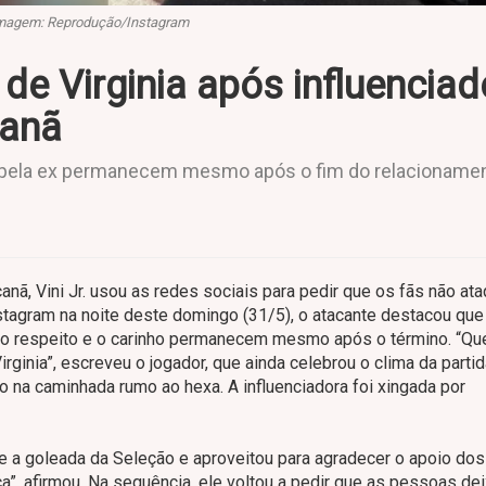
magem: Reprodução/Instagram
 de Virginia após influenciad
canã
to pela ex permanecem mesmo após o fim do relacioname
anã, Vini Jr. usou as redes sociais para pedir que os fãs não at
tagram na noite deste domingo (31/5), o atacante destacou que
e o respeito e o carinho permanecem mesmo após o término. “Qu
rginia”, escreveu o jogador, que ainda celebrou o clima da partid
o na caminhada rumo ao hexa. A influenciadora foi xingada por
e a goleada da Seleção e aproveitou para agradecer o apoio dos
a”, afirmou. Na sequência, ele voltou a pedir que as pessoas d