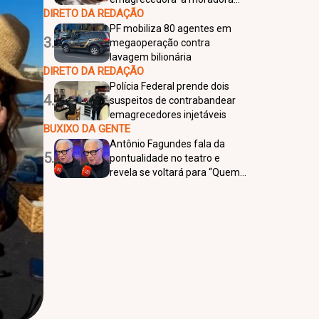
DIRETO DA REDAÇÃO
de Araçatuba que sofre de
obesidade
PF mobiliza 80 agentes em
3.
megaoperação contra
lavagem bilionária
DIRETO DA REDAÇÃO
Polícia Federal prende dois
4.
suspeitos de contrabandear
emagrecedores injetáveis
BUXIXO DA GENTE
Antônio Fagundes fala da
5.
pontualidade no teatro e
revela se voltará para “Quem
Ama Cuida”