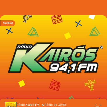
há 2 dias
há 2 dias
há 2 dias
há 2 dias
há 2 dias
Rádio Kairós FM - A Rádio da Gente!