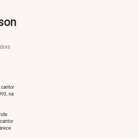
kson
 dois
 cantor
993, na
ande
 cantor
arece