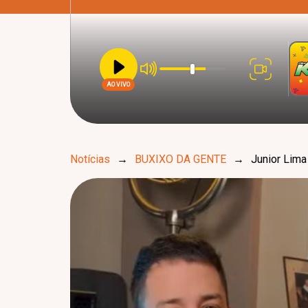
AO VIVO
Notícias
→
BUXIXO DA GENTE
→
Junior Lima