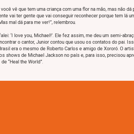
você vê que tem uma criança com uma flor na mão, mas não dá 
te vai ter gente que vai conseguir reconhecer porque tem lá um
Mas mal dá para me ver!”, relembrou.
alei: ‘I love you, Michael!’. Ele fez assim, me deu um semi-abra
ncontrar o cantor, Junior contou que usou os contatos do pai. Is
rasil era o mesmo de Roberto Carlos e amigo de Xororó. O artis
dos shows de Michael Jackson no país e, para isso, precisou ap
 de “Heal the World”.