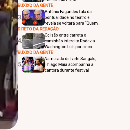
BUXIXO DA GENTE
Antônio Fagundes fala da
3.
pontualidade no teatro e
revela se voltará para “Quem
DIRETO DA REDAÇÃO
Ama Cuida”
Colisão entre carreta e
4.
caminhão interdita Rodovia
Washington Luís por cinco
BUXIXO DA GENTE
horas em Catiguá
Namorado de Ivete Sangalo,
5.
Thiago Maia acompanha a
cantora durante festival