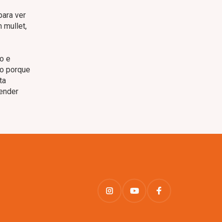
para ver
 mullet,
ço e
so porque
ta
render