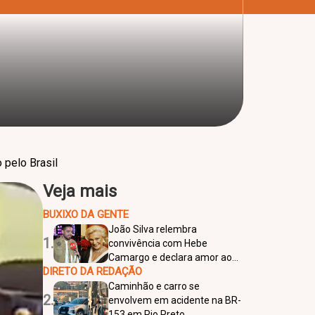
pelo Brasil
Veja mais
BUXIXO DA GENTE
João Silva relembra
1.
convivência com Hebe
Camargo e declara amor ao
DIRETO DA REDAÇÃO
SBT: “Quero morrer lá”
Caminhão e carro se
2.
envolvem em acidente na BR-
153 em Rio Preto