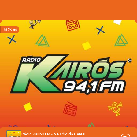
há 3 dias
há 3 dias
há 3 dias
há 3 dias
há 3 dias
Rádio Kairós FM - A Rádio da Gente!