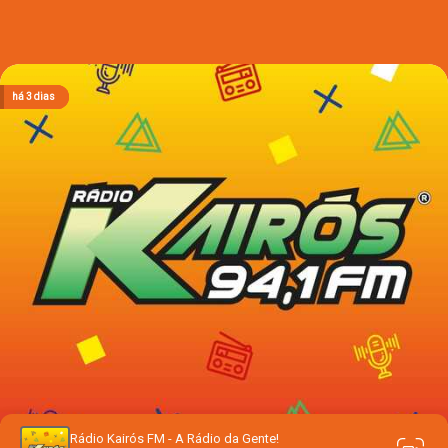
há 3 horas
há 3 horas
há 3 horas
há 3 dias
há 3 dias
Rádio Kairós FM - A Rádio da Gente!