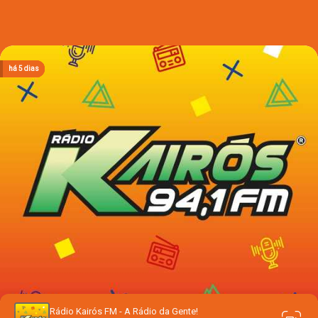
há 2 dias
há 2 dias
há 2 dias
há 2 dias
há 5 dias
Rádio Kairós FM - A Rádio da Gente!