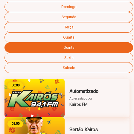
Domingo
Segunda
Terça
Quarta
Quinta
Sexta
Sábado
00:00
Automatizado
Apresentado por
Kairós FM
05:00
Sertão Kairos