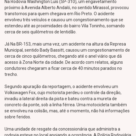
Na Rodovia Washington Luís (SP-310), um engavetamento
próximo à Avenida Alberto Andaló, no sentido Mirassol, provocou
transtornos para quem chegava em Rio Preto. O acidente
envolveu três veículos e causou um congestionamento que se
estendeu até as proximidades do bairro Vila Toninho, somando
cerca de seis quilômetros de lentidão.
Já Na BR-153, mais uma vez, um acidente na altura da Represa
Municipal, sentido Bady Bassitt, causou um congestionamento de
cerca de cinco quilômetros, chegando até o anel viário que dá
acesso à Zona Norte da cidade. De acordo com relatos, alguns
condutores chegaram a ficar cerca de 40 minutos parados no
trecho.
Segundo apuração da reportagem, o acidente envolveu um
Volkswagen Fox, cujo motorista perdeu o controle da direção,
invadiu a lateral direita da pista e bateu contra a mureta de
concreto da ponte, sob a linha férrea. Uma motocicleta também
se envolveu na colisão, mas, até o momento, não há informações
sobre feridos.
Uma unidade de resgate da concessionária que administra a
rodovia esteve no local apoiando a ocorrência. A Polícia Rodoviária